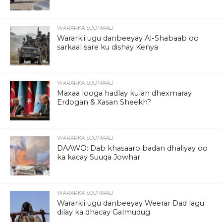
WARARKA SOOMAALI
Wararkii ugu danbeeyay Al-Shabaab oo
sarkaal sare ku dishay Kenya
WARARKA SOOMAALI
Maxaa looga hadlay kulan dhexmaray
Erdogan & Xasan Sheekh?
WARARKA SOOMAALI
DAAWO: Dab khasaaro badan dhaliyay oo
ka kacay Suuqa Jowhar
WARARKA SOOMAALI
Wararkii ugu danbeeyay Weerar Dad lagu
dilay ka dhacay Galmudug