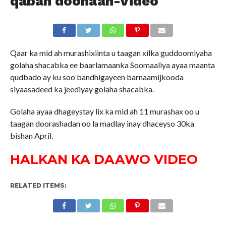
qaban doonaan-Video
Qaar ka mid ah murashixiinta u taagan xilka guddoomiyaha
golaha shacabka ee baarlamaanka Soomaaliya ayaa maanta
qudbado ay ku soo bandhigayeen barnaamijkooda
siyaasadeed ka jeediyay golaha shacabka.
Golaha ayaa dhageystay lix ka mid ah 11 murashax oo u
taagan doorashadan oo la madlay inay dhaceyso 30ka
bishan April.
HALKAN KA DAAWO VIDEO
RELATED ITEMS: