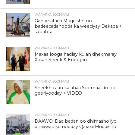
WARARKA SOOMAALI
Ganacsatada Muqdisho oo
badeecadahooda ka weeciyay Dekada +
sababta
WARARKA SOOMAALI
Maxaa looga hadlay kulan dhexmaray
Xasan Sheek & Erdogan
WARARKA SOOMAALI
Sheekh caan ka ahaa Soomaalido oo
geeriyooday + VIDEO
WARARKA SOOMAALI
DAAWO: Dad badan oo dhimasho iyo
dhaawac ku noqday Qaraxii Muqdisho