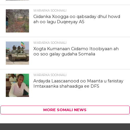
WARARKA SOOMAALI
Ciidanka Xoogga oo qabsaday dhul howd
ah oo lagu Duqeeyay AS
WARARKA SOOMAALI
Xogta Kumanaan Ciidamo Itoobiyaan ah
oo soo galay gudaha Somalia
WARARKA SOOMAALI
Ardayda Laascaanood oo Maanta u fariistay
Imtaxaanka shahaadiga ee DFS
MORE SOMALI NEWS