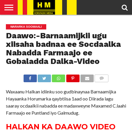
HOME
ENGLISH
SOMALI
POLITICS
FEATURED
ARTICLES
WARARKA SOOMAALI
NEWS
NEWS
VIDEO
Daawo:-Barnaamijkii ugu
xiisaha badnaa ee Socdaalka
Nabadda Farmaajo ee
Gobaladda Dalka-Video
COMMENTS
Waxaanu Halkan idiinku soo gudbinaynaa Barnaamijka
Hayaanka Horumarka qaybtiisa 1aad oo Diirada lagu
saaray ocdaalkii nabadda ee madaxweyne Maxamed C.laahi
Farmaajo ee Puntland iyo Galmudug.
HALKAN KA DAAWO VIDEO