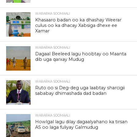
WARARKA SOOMAALI
Khasaaro badan oo ka dhashay Weerar
culus oo ka dhacay Xabsiga dhexe ee
Xamar
WARARKA SOOMAALI
Dagaal Beeleed lagu hoobtay oo Maanta
dib uga qarxay Mudug
WARARKA SOOMAALI
Ruto oo si Deg-deg uga laabtay sharcigii
sababay dhimashada dad badan
WARARKA SOOMAALI
Howlgal lagu dilay dagaalyahano ka tirsan
AS oo laga fuliyay Galmudug