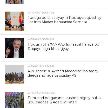
WARARKA SOOMAALI
Turkiga oo shaaciyay in Itoobiya aqbashay
ilaalinta Madax banaanida Somalia
WARARKA SOOMAALI
Hoggmiyihii XAMAAS Ismaaciil Haniya oo
Duqeyn lagu khaarijiyay
WARARKA SOOMAALI
RW Xamse & Axmed Madoobe oo tagay
deegaano laga qabsaday AS
WARARKA SOOMAALI
Puntland oo gacanta kusoo dhigtay hubkii
ugu badnaa & Agab Millatari