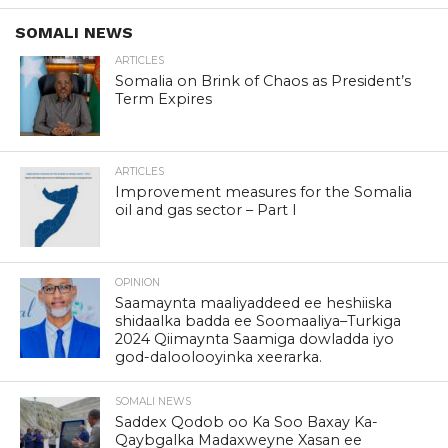
SOMALI NEWS
ARTICLES
Somalia on Brink of Chaos as President’s
Term Expires
ARTICLES
Improvement measures for the Somalia
oil and gas sector – Part I
OPINION
Saamaynta maaliyaddeed ee heshiiska
shidaalka badda ee Soomaaliya–Turkiga
2024 Qiimaynta Saamiga dowladda iyo
god-daloolooyinka xeerarka.
SOMALI NEWS
Saddex Qodob oo Ka Soo Baxay Ka-
Qaybgalka Madaxweyne Xasan ee