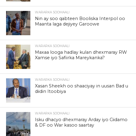
WARARKA SOOMAALI
Nin ay soo qabteen Booliska Interpol oo
Maanta laga dejiyey Garoowe
WARARKA SOOMAALI
Maxaa looga hadlay kulan dhexmaray RW
Xamse iyo Safiirka Mareykanka?
WARARKA SOOMAALI
Xasan Sheekh oo shaaciyay in uusan Bad u
diidin Itoobiya
WARARKA SOOMAALI
Isku dhacyo dhexmaray Arday iyo Ciidamo
& DF oo War kasoo saartay