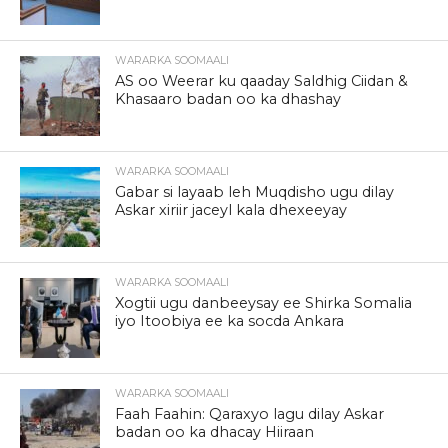
WARARKA SOOMAALI
AS oo Weerar ku qaaday Saldhig Ciidan &
Khasaaro badan oo ka dhashay
WARARKA SOOMAALI
Gabar si layaab leh Muqdisho ugu dilay
Askar xiriir jaceyl kala dhexeeyay
WARARKA SOOMAALI
Xogtii ugu danbeeysay ee Shirka Somalia
iyo Itoobiya ee ka socda Ankara
WARARKA SOOMAALI
Faah Faahin: Qaraxyo lagu dilay Askar
badan oo ka dhacay Hiiraan