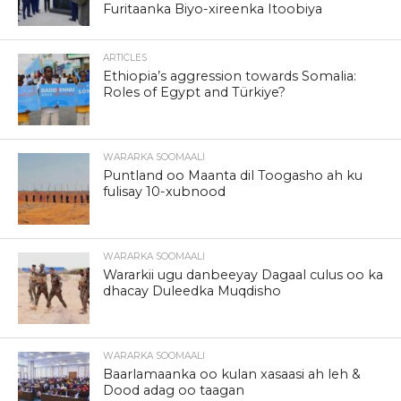
Furitaanka Biyo-xireenka Itoobiya
ARTICLES
Ethiopia’s aggression towards Somalia:
Roles of Egypt and Türkiye?
WARARKA SOOMAALI
Puntland oo Maanta dil Toogasho ah ku
fulisay 10-xubnood
WARARKA SOOMAALI
Wararkii ugu danbeeyay Dagaal culus oo ka
dhacay Duleedka Muqdisho
WARARKA SOOMAALI
Baarlamaanka oo kulan xasaasi ah leh &
Dood adag oo taagan