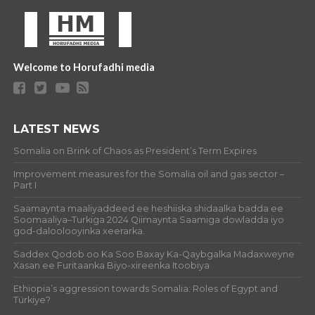
Welcome to Horufadhi media
LATEST NEWS
Somalia on Brink of Chaos as President’s Term Expires
Improvement measures for the Somalia oil and gas sector –
Part I
Saamaynta maaliyaddeed ee heshiiska shidaalka badda ee
Soomaaliya–Turkiga 2024 Qiimaynta Saamiga dowladda iyo
god-daloolooyinka xeerarka.
Saddex Qodob oo Ka Soo Baxay Ka-Qaybgalka Madaxweyne
Xasan ee Furitaanka Biyo-xireenka Itoobiya
Ethiopia’s aggression towards Somalia: Roles of Egypt and
Türkiye?