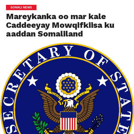
SOMALI NEWS
Mareykanka oo mar kale
Caddeeyay Mowqifkiisa ku
aaddan Somaliland