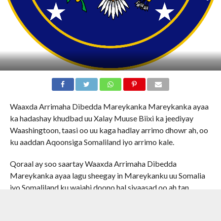
Waaxda Arrimaha Dibedda Mareykanka Mareykanka ayaa
ka hadashay khudbad uu Xalay Muuse Biixi ka jeediyay
Waashingtoon, taasi oo uu kaga hadlay arrimo dhowr ah, oo
ku aaddan Aqoonsiga Somaliland iyo arrimo kale.
Qoraal ay soo saartay Waaxda Arrimaha Dibedda
Mareykanka ayaa lagu sheegay in Mareykanku uu Somalia
iyo Somaliland ku wajahi doono hal siyaasad oo ah tan
Soomaaliya.
Sidoo kale Mareykanka ayaa intaas ku daray in socdaalka