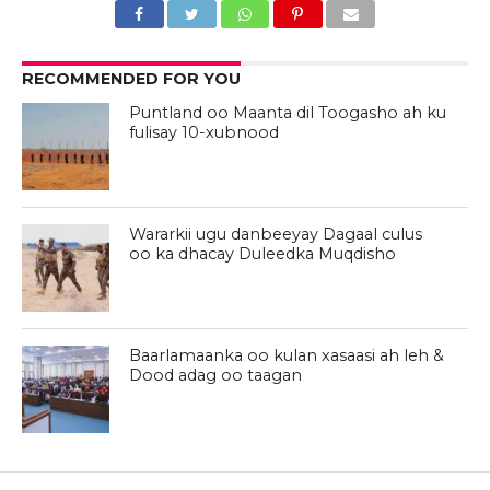
RECOMMENDED FOR YOU
Puntland oo Maanta dil Toogasho ah ku
fulisay 10-xubnood
Wararkii ugu danbeeyay Dagaal culus
oo ka dhacay Duleedka Muqdisho
Baarlamaanka oo kulan xasaasi ah leh &
Dood adag oo taagan