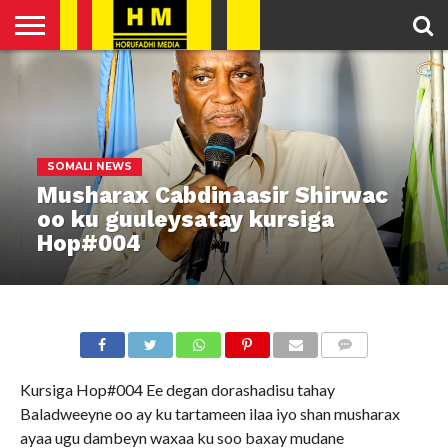
HOME
ENGLISH
SOMALI
POLITICS
FEATURED
ARTICLES
NEWS
NEWS
VIDEO
SOMALI NEWS
Musharax Cabdinaasir Shirwac
oo ku guuleysatay kursiga
Hop#004
COMMENTS
Kursiga Hop#004 Ee degan dorashadisu tahay
Baladweeyne oo ay ku tartameen ilaa iyo shan musharax
ayaa ugu dambeyn waxaa ku soo baxay mudane