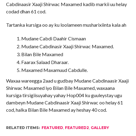
Cabdinaasir Xaaji Shirwac Maxamed kadib markii uu helay
codad dhan 61 cod.
Tartanka kursiga oo ay ku loolameen musharixiinta kala ah
Mudane Cabdi Daahir Cismaan
Mudane Cabdinasir Xaaji Shirwac Maxamed.
Bilan Bile Maxamed
Faarax Salaad Dharaar.
Maxamed Maxamuud Cabdulle.
Waxaa wareegga 2aad u gudbay Mudane Cabdinaasir Xaaji
Shirwac Maxamed iyo Bilan Bile Maxamed, waxaana
kursiga tirsigiisuyahay yahay Hop004 ku guuleystay ugu
dambeyn Mudane Cabdinaasir Xaaji Shirwac oo helay 61
cod, halka Bilan Bile Maxamed ay heshay 40 cod.
RELATED ITEMS:
FEATURED
,
FEATURED2
,
GALLERY