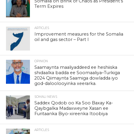
Somalia on Brink of Chaos as President’s
Term Expires
ARTICLES
Improvement measures for the Somalia
oil and gas sector – Part I
OPINION
Saamaynta maaliyaddeed ee heshiiska
shidaalka badda ee Soomaaliya–Turkiga
2024 Qiimaynta Saamiga dowladda iyo
god-daloolooyinka xeerarka.
SOMALI NEWS
Saddex Qodob oo Ka Soo Baxay Ka-
Qaybgalka Madaxweyne Xasan ee
Furitaanka Biyo-xireenka Itoobiya
ARTICLES