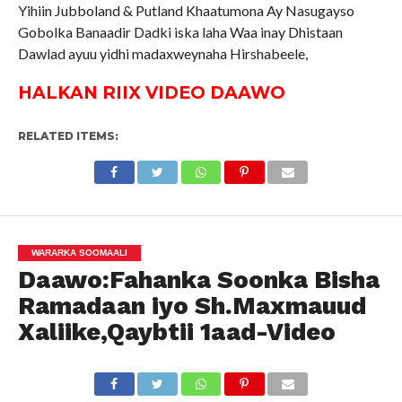
Yihiin Jubboland & Putland Khaatumona Ay Nasugayso
Gobolka Banaadir Dadki iska laha Waa inay Dhistaan
Dawlad ayuu yidhi madaxweynaha Hirshabeele,
HALKAN RIIX VIDEO DAAWO
RELATED ITEMS:
WARARKA SOOMAALI
Daawo:Fahanka Soonka Bisha
Ramadaan iyo Sh.Maxmauud
Xaliike,Qaybtii 1aad-Video