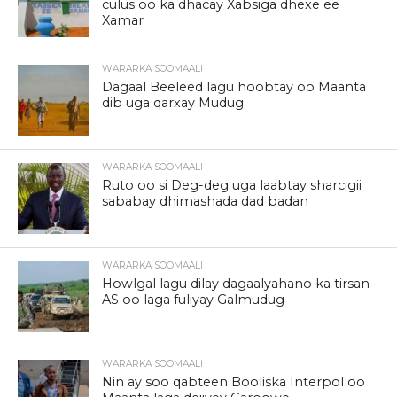
culus oo ka dhacay Xabsiga dhexe ee
Xamar
WARARKA SOOMAALI
Dagaal Beeleed lagu hoobtay oo Maanta
dib uga qarxay Mudug
WARARKA SOOMAALI
Ruto oo si Deg-deg uga laabtay sharcigii
sababay dhimashada dad badan
WARARKA SOOMAALI
Howlgal lagu dilay dagaalyahano ka tirsan
AS oo laga fuliyay Galmudug
WARARKA SOOMAALI
Nin ay soo qabteen Booliska Interpol oo