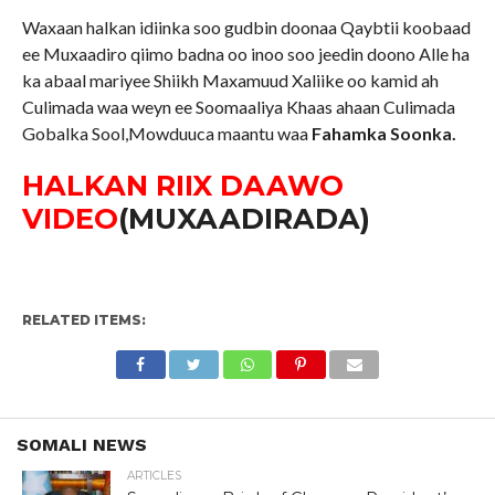
Waxaan halkan idiinka soo gudbin doonaa Qaybtii koobaad
ee Muxaadiro qiimo badna oo inoo soo jeedin doono Alle ha
ka abaal mariyee Shiikh Maxamuud Xaliike oo kamid ah
Culimada waa weyn ee Soomaaliya Khaas ahaan Culimada
Gobalka Sool,Mowduuca maantu waa
Fahamka Soonka.
HALKAN RIIX DAAWO
VIDEO
(MUXAADIRADA)
RELATED ITEMS:
SOMALI NEWS
ARTICLES