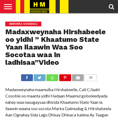
HOME
ENGLISH
SOMALI
POLITICS
FEATURED
ARTICLES
WARARKA SOOMAALI
NEWS
NEWS
VIDEO
Madaxweynaha Hirshabeele
oo yidhi ” Khaatumo State
Yaan ilaawin Waa Soo
Socotaa waa in
ladhisaa”Video
COMMENTS
Madaxweynaha maamulka Hirshabeelle, Cali C/laahi
Cosoble oo maanta yidhi Hadaan Maamul goboleedyada
nahay waa nasugaysaa dhisida Khaatumo State Yaan la
ilaawin waana soo socota Marka Galmudug & Hiirshabeela
Aan Ognahay Sida Lagu Dhisay Dhinaca kalena Ay Taagan