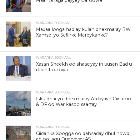
Maanta laga dejiyey Garoowe
WARARKA SOOMAALI
Maxaa looga hadlay kulan dhexmaray RW
Xamse iyo Safiirka Mareykanka?
WARARKA SOOMAALI
Xasan Sheekh oo shaaciyay in uusan Bad u
diidin Itoobiya
WARARKA SOOMAALI
Isku dhacyo dhexmaray Arday iyo Ciidamo
& DF oo War kasoo saartay
WARARKA SOOMAALI
Ciidanka Xoogga oo qabsaday dhul howd
ah oo lagu Duqeeyay AS