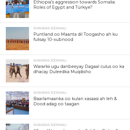
Ethiopia’s aggression towards Somalia:
Roles of Egypt and Türkiye?
WARARKA SOOMAALI
Puntland oo Maanta dil Toogasho ah ku
fulisay 10-xubnood
WARARKA SOOMAALI
Wararkii ugu danbeeyay Dagaal culus oo ka
dhacay Duleedka Muqdisho
WARARKA SOOMAALI
Baarlamaanka oo kulan xasaasi ah leh &
Dood adag oo taagan
WARARKA SOOMAALI