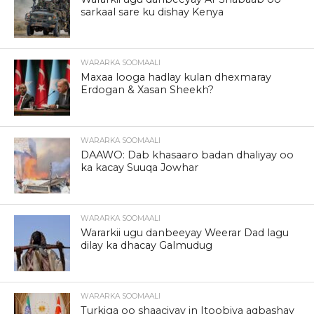
sarkaal sare ku dishay Kenya
WARARKA SOOMAALI
Maxaa looga hadlay kulan dhexmaray
Erdogan & Xasan Sheekh?
WARARKA SOOMAALI
DAAWO: Dab khasaaro badan dhaliyay oo
ka kacay Suuqa Jowhar
WARARKA SOOMAALI
Wararkii ugu danbeeyay Weerar Dad lagu
dilay ka dhacay Galmudug
WARARKA SOOMAALI
Turkiga oo shaaciyay in Itoobiya aqbashay