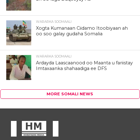
WARARKA SOOMAALI
Xogta Kumanaan Ciidamo Itoobiyaan ah
oo soo galay gudaha Somalia
WARARKA SOOMAALI
Ardayda Laascaanood oo Maanta u fariistay
Imtaxaanka shahaadiga ee DFS
MORE SOMALI NEWS