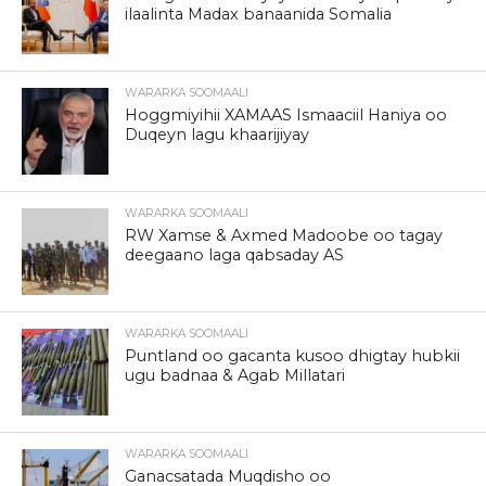
ilaalinta Madax banaanida Somalia
WARARKA SOOMAALI
Hoggmiyihii XAMAAS Ismaaciil Haniya oo
Duqeyn lagu khaarijiyay
WARARKA SOOMAALI
RW Xamse & Axmed Madoobe oo tagay
deegaano laga qabsaday AS
WARARKA SOOMAALI
Puntland oo gacanta kusoo dhigtay hubkii
ugu badnaa & Agab Millatari
WARARKA SOOMAALI
Ganacsatada Muqdisho oo