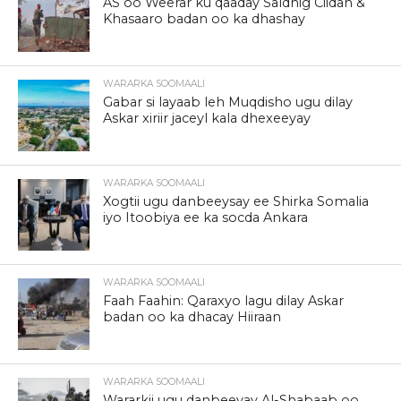
AS oo Weerar ku qaaday Saldhig Ciidan &
Khasaaro badan oo ka dhashay
WARARKA SOOMAALI
Gabar si layaab leh Muqdisho ugu dilay
Askar xiriir jaceyl kala dhexeeyay
WARARKA SOOMAALI
Xogtii ugu danbeeysay ee Shirka Somalia
iyo Itoobiya ee ka socda Ankara
WARARKA SOOMAALI
Faah Faahin: Qaraxyo lagu dilay Askar
badan oo ka dhacay Hiiraan
WARARKA SOOMAALI
Wararkii ugu danbeeyay Al-Shabaab oo