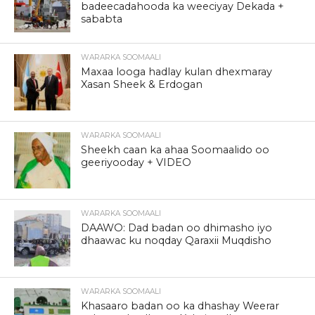
badeecadahooda ka weeciyay Dekada +
sababta
WARARKA SOOMAALI
Maxaa looga hadlay kulan dhexmaray
Xasan Sheek & Erdogan
WARARKA SOOMAALI
Sheekh caan ka ahaa Soomaalido oo
geeriyooday + VIDEO
WARARKA SOOMAALI
DAAWO: Dad badan oo dhimasho iyo
dhaawac ku noqday Qaraxii Muqdisho
WARARKA SOOMAALI
Khasaaro badan oo ka dhashay Weerar