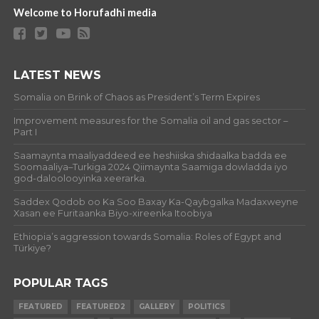
Welcome to Horufadhi media
LATEST NEWS
Somalia on Brink of Chaos as President’s Term Expires
Improvement measures for the Somalia oil and gas sector –
Part I
Saamaynta maaliyaddeed ee heshiiska shidaalka badda ee
Soomaaliya–Turkiga 2024 Qiimaynta Saamiga dowladda iyo
god-daloolooyinka xeerarka.
Saddex Qodob oo Ka Soo Baxay Ka-Qaybgalka Madaxweyne
Xasan ee Furitaanka Biyo-xireenka Itoobiya
Ethiopia’s aggression towards Somalia: Roles of Egypt and
Türkiye?
POPULAR TAGS
FEATURED
FEATURED2
GALLERY
POLITICS