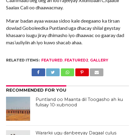
Caafimaad deg deg ah loo rajeeyay Xildhibaan C/qaadir
Saalax Cali oo dhaawacmay.
Marar badan ayaa waxaa sidoo kale deegaano ka tirsan
dowlad Goboleedka Puntland uga dhacay shilal geystay
khasaaro isugu jiray dhimasho iyo dhaawac oo gaaray dad
mas’uuliyiin ah iyo kuwo shacab ahaa.
RELATED ITEMS:
FEATURED
,
FEATURED2
,
GALLERY
RECOMMENDED FOR YOU
Puntland oo Maanta dil Toogasho ah ku
fulisay 10-xubnood
Wararkii ugu danbeeyay Dagaal culus