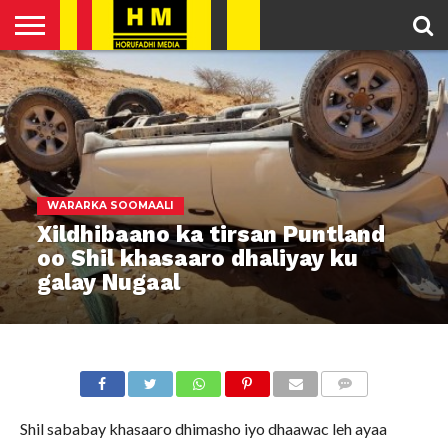
HOME
ENGLISH
SOMALI
POLITICS
FEATURED
ARTICLES
NEWS
NEWS
VIDEO
WARARKA SOOMAALI
Xildhibaano ka tirsan Puntland
oo Shil khasaaro dhaliyay ku
galay Nugaal
COMMENTS
Shil sababay khasaaro dhimasho iyo dhaawac leh ayaa