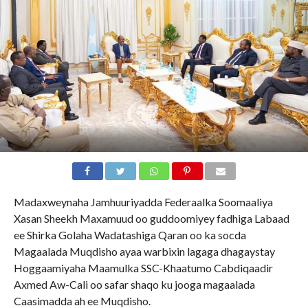
Madaxweynaha Jamhuuriyadda Federaalka Soomaaliya
Xasan Sheekh Maxamuud oo guddoomiyey fadhiga Labaad
ee Shirka Golaha Wadatashiga Qaran oo ka socda
Magaalada Muqdisho ayaa warbixin lagaga dhagaystay
Hoggaamiyaha Maamulka SSC-Khaatumo Cabdiqaadir
Axmed Aw-Cali oo safar shaqo ku jooga magaalada
Caasimadda ah ee Muqdisho.