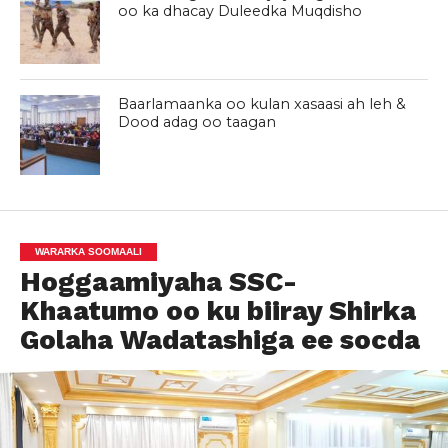
oo ka dhacay Duleedka Muqdisho
Baarlamaanka oo kulan xasaasi ah leh &
Dood adag oo taagan
WARARKA SOOMAALI
Hoggaamiyaha SSC-
Khaatumo oo ku biiray Shirka
Golaha Wadatashiga ee socda