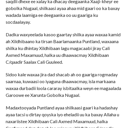
saqdii dhexe ee xalay ka dhacay deegaanka Xaaji-kheyr ee
gobolka Nugaal, shilkaasi ayaa ahaa mid gaari oo ka baxay
wadada laamiga ee deegaanka oo uu gaariga ku
socdaalayay.
Dadka waxyeelada kasoo gaartay shilka ayaa waxaa kamid
ah Xildhibaano ka tirsan Baarlamaanka Puntland, waxaana
shilka ku dhintay Xildhibaan lagu magacaabi jiray Cali
Axmed Maxamuud, halka uu dhaawacmay Xildhibaan
C/qaadir Saalax Cali Guuleed.
Sidoo kale waxaa jira dad shacab ah oo gaariga rogmaday
saarnaa, kuwaasi oo iyaguna dhaawacmay, isla markaana
waxaa durbadii loola cararay isbitaalka weyn ee magaalada
Garoowe ee Xarunta Gobolka Nugaal.
Madaxtooyada Puntland ayaa shilkaasi gaari ka hadashay
ayaa tacsi u dirtay qoyska iyo eheladii uu ka baxay Allaha u
naxariistee Xildhibaan Cali Axmed Maxamuud, halka