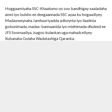
Hoggaamiyaha SSC-Khaatumo oo soo bandhigay xaaladaha
amni iyo bulsho ee deegaannada SSC ayaa ku bogaadiyey
Madaxweynaha Jamhuuriyadda adkeynta iyo ilaalinta
gobonimada, madax-bannaanida iyo midnimada dhuleed ee
JFS Soomaaliya, isagoo kulankan uga mahadceliyey
Xubanaha Golaha Wadatashiga Qaranka.
Shirkan waxaa ka qeyb-galay Ra’iisul Wasaare Kuxigeenka
Xukuumadda Federaalka Soomaaliya Saalax Axmed Jaamac,
Madaxweyneyaasha Dowlad-Goboleedyada, Jubbaland
Axmed Maxamed Islaam, Koonfur-Galbeed Cabdicasiis
Xasan Maxamed, Galmudug Mudane Axmed Cabdi Kaariye,
Hirshabeelle Cali Guudlaawe Xuseen iyo Guddoomiyaha
Gobolka Banaadir ahna Duqa Magaalada Muqdisho Yuusuf
Xuseen Jimcaale.
RELATED ITEMS:
FEATURED
,
FEATURED2
,
GALLERY