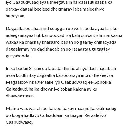
iyo Caabudwaaq ayaa sheegaya in halkaasi uu saaka ka
qarxay dagaal beeleed dhexmaray laba maleeshiyo
hubeysan.
Dagaalka oo ahaa mid xooggan oo weli socda ayaa la isku
adeegsanayaa hubka noocyadiisa kala duwan, isla markaana
waxaa ka dhashay khasaaro badan oo gaaray dhinacyada
dagaalamay iyo dad shacab ah oo rasaasta ugu tagtay
guryahooda.
In ka badan 8 ruux oo labada dhinac ah iyo dad shacab ah
ayaa ku dhintay dagaalka ka soconaya inta u dhexeeysa
Magaalooyinka Xeraalle iyo Caabudwaaq ee Gobolka
Galgaduud, halka dhowr iyo toban kalena ay ku
dhaawacmeen.
Majiro wax war ah oo ka soo baxay maamulka Galmudug
oo looga hadlayo Colaaddaan ka taagan Xeraale iyo
Caabudwaaq.