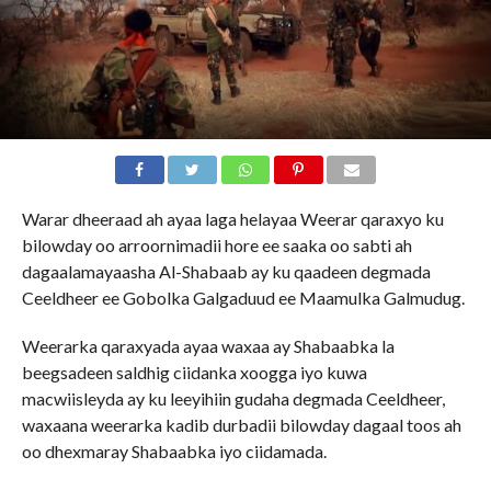
Warar dheeraad ah ayaa laga helayaa Weerar qaraxyo ku
bilowday oo arroornimadii hore ee saaka oo sabti ah
dagaalamayaasha Al-Shabaab ay ku qaadeen degmada
Ceeldheer ee Gobolka Galgaduud ee Maamulka Galmudug.
Weerarka qaraxyada ayaa waxaa ay Shabaabka la
beegsadeen saldhig ciidanka xoogga iyo kuwa
macwiisleyda ay ku leeyihiin gudaha degmada Ceeldheer,
waxaana weerarka kadib durbadii bilowday dagaal toos ah
oo dhexmaray Shabaabka iyo ciidamada.