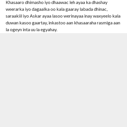
Khasaaro dhimasho iyo dhaawac leh ayaa ka dhashay
weerarka iyo dagaalka oo kala gaaray labada dhinac,
saraakiil iyo Askar ayaa lasoo werinayaa inay waxyeelo kala
duwan kasoo gaartay, inkastoo aan khasaaraha rasmiga aan
la ogeyn inta uu la egyahay.
Kooxda Al Shabaab ayaa war ay soo saareen ku sheegay in
weerar cagmarin ah sakay ku qaadeen degmada Ceeldheer,
waxa ayna Al Shabaab sheegeen in weerarka ku dileen askar
badan sidoo kale ku qabsadeen hub iyo saanad.
Dowladda Soomaaliya ayaa dhankeeda wali ka hadlin
weerarkan xooggan ee saakay lagu qaaday degmada
Ceeldheer ee gobolka Galgaduud, lamana oga ilaa hadda
khasaaraha dhabta ah ee weerarka ka dhashay .
RELATED ITEMS:
FEATURED
,
FEATURED2
,
GALLERY