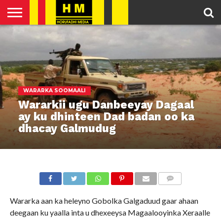
HOME
ENGLISH
SOMALI
POLITICS
FEATURED
ARTICLES
NEWS
NEWS
VIDEO
WARARKA SOOMAALI
Wararkii ugu Danbeeyay Dagaal
ay ku dhinteen Dad badan oo ka
dhacay Galmudug
COMMENTS
Wararka aan ka heleyno Gobolka Galgaduud gaar ahaan
deegaan ku yaalla inta u dhexeeysa Magaalooyinka Xeraalle