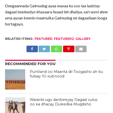
Deegaannada Galmudug ayaa waxaa ku soo laa laabtay
dagaal beeleedyo khasaara lixaad leh dhaliya, xal rasmi ahne
uma aysan keenin maamulka Galmudug ee dagaallaan looga
hortagayo.
RELATED ITEMS:
FEATURED
,
FEATURED2
,
GALLERY
RECOMMENDED FOR YOU
Puntland oo Maanta dil Toogasho ah ku
fulisay 10-xubnood
Wararkii ugu danbeeyay Dagaal culus
oo ka dhacay Duleedka Muqdisho