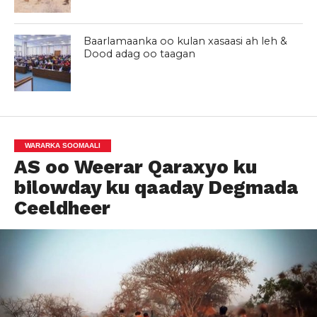
Baarlamaanka oo kulan xasaasi ah leh &
Dood adag oo taagan
WARARKA SOOMAALI
AS oo Weerar Qaraxyo ku
bilowday ku qaaday Degmada
Ceeldheer